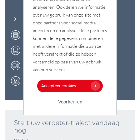
Nieuws categorieën
analyseren. Ook delen we informatie
over uw gebruik van onze site met
Alle categorieën
onze partners voor social media,
adverteren en analyse. Deze partners
Actueel
kunnen deze gegevens combineren
met andere informatie die u aan ze
Data & Optimization
heeft verstrekt of die ze hebben
verzameld op basis van uw gebruik
DPS MES Software
van hun services.
Smart Factory
Accepteer cookies
Voorkeuren
Start uw verbeter-traject vandaag
nog