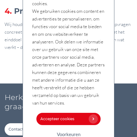
cookies.
4.
Praktisch
We gebruiken cookies om content en
advertenties te personaliseren, om
Wij houden het graag helder en werkbaar. We maken hulpvragen
functies voor social media te bieden
concreet en kijken altijd naar de praktische uitvoering met het
en om ons websiteverkeer te
einddoel in zicht. Geen onnodige complexiteit, maar doen wat
analyseren. Ook delen we informatie
werkt – direct toepasbaar op de werkvloer.
over uw gebruik van onze site met
onze partners voor social media,
adverteren en analyse. Deze partners
kunnen deze gegevens combineren
met andere informatie die u aan ze
heeft verstrekt of die ze hebben
verzameld op basis van uw gebruik
Herkenbaar? Dan komen wij
van hun services.
graag in contact
Accepteer cookies
Contact
Voorkeuren