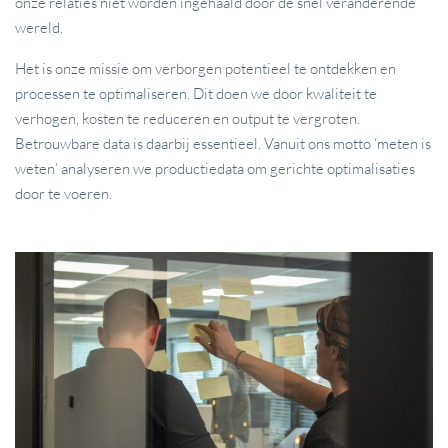
onze relaties niet worden ingehaald door de snel veranderende
wereld.
Het is onze missie om verborgen potentieel te ontdekken en
processen te optimaliseren. Dit doen we door kwaliteit te
verhogen, kosten te reduceren en output te vergroten.
Betrouwbare data is daarbij essentieel. Vanuit ons motto ‘meten is
weten’ analyseren we productiedata om gerichte optimalisaties
door te voeren.