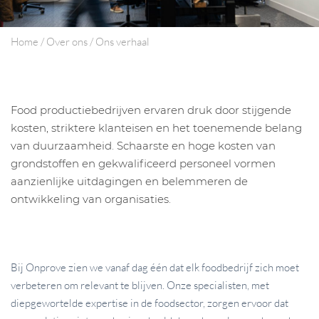
Home
/
Over ons
/
Ons verhaal
Food productiebedrijven ervaren druk door stijgende
kosten, striktere klanteisen en het toenemende belang
van duurzaamheid. Schaarste en hoge kosten van
grondstoffen en gekwalificeerd personeel vormen
aanzienlijke uitdagingen en belemmeren de
ontwikkeling van organisaties.
Bij Onprove zien we vanaf dag één dat elk foodbedrijf zich moet
verbeteren om relevant te blijven. Onze specialisten, met
diepgewortelde expertise in de foodsector, zorgen ervoor dat