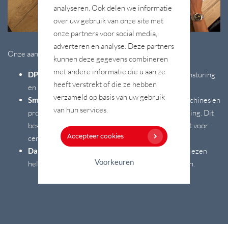
analyseren. Ook delen we informatie
over uw gebruik van onze site met
onze partners voor social media,
adverteren en analyse. Deze partners
Onze aanpak richt zich op drie geïntegreerde vlakken:
kunnen deze gegevens combineren
met andere informatie die u aan ze
DPS MES Software:
Voor digitalisering, proces aansturing
heeft verstrekt of die ze hebben
en data-terugkoppeling.
verzameld op basis van uw gebruik
Smart Factory
(hardware)
: We optimaliseren machines en
van hun services.
productielijnen met upgrades of extra automatisering. Dit
bespaart tijd, creëert extra dataregistratie en zorgt voor
Accepteer cookies
centrale aansturing van het proces.
Data & Optimization:
Onze data-analyses en adviezen
Voorkeuren
helpen om een data-gedreven organisatie te maken.