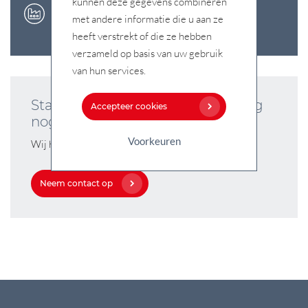
kunnen deze gegevens combineren
Smart Factory
met andere informatie die u aan ze
heeft verstrekt of die ze hebben
verzameld op basis van uw gebruik
van hun services.
Start uw verbeter-traject vandaag
Accepteer cookies
nog
Voorkeuren
Wij helpen u graag verder
Neem contact op