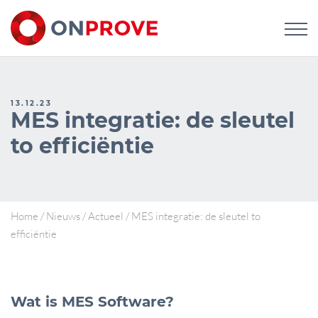
13.12.23
MES integratie: de sleutel
to efficiëntie
Home
/
Nieuws
/
Actueel
/
MES integratie: de sleutel to
efficiëntie
Wat is MES Software?