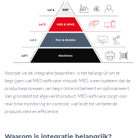
Voordat we de integratie bespreken, is het belangrijk om te
begrijpen wat MES-software inhoudt. MES is een systeem dat de
productieprocessen van begin tot eind beheert en optimaliseert.
Van grondstof tot afgewerkt product, MES-software zorgt voor
real-time monitoring en controle, wat leidt tot verbeterde
productiviteit en efficiëntie.
Waarom is integratie belangrijk?