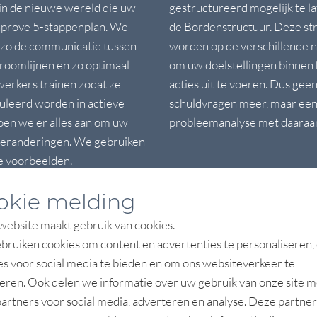
n de nieuwe wereld die uw
gestructureerd mogelijk te l
Onprove 5-stappenplan. We
de Bordenstructuur. Deze stru
 zo de communicatie tussen
worden op de verschillende n
roomlijnen en zo optimaal
om uw doelstellingen binnen h
erkers trainen zodat ze
acties uit te voeren. Dus gee
muleerd worden in actieve
schuldvragen meer, maar een 
doen we er alles aan om uw
probleemanalyse met daaraan
veranderingen. We gebruiken
e voorbeelden.
okie melding
ebsite maakt gebruik van cookies.
ruiken cookies om content en advertenties te personaliseren,
es voor social media te bieden en om ons websiteverkeer te
eren. Ook delen we informatie over uw gebruik van onze site m
artners voor social media, adverteren en analyse. Deze partner