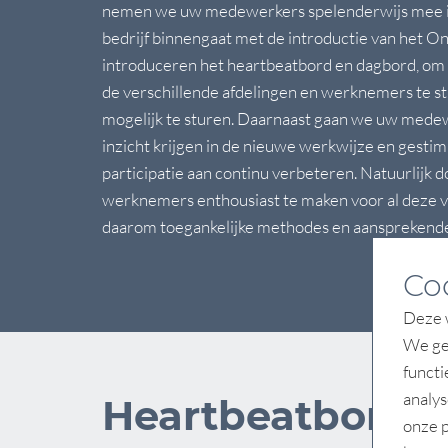
nemen we uw medewerkers spelenderwijs mee i
bedrijf binnengaat met de introductie van het 
introduceren het heartbeatbord en dagbord, om
de verschillende afdelingen en werknemers te st
mogelijk te sturen. Daarnaast gaan we uw medew
inzicht krijgen in de nieuwe werkwijze en gesti
participatie aan continu verbeteren. Natuurlijk 
werknemers enthousiast te maken voor al deze 
daarom toegankelijke methodes en aansprekend
Co
Deze w
We geb
functi
analys
Heartbeatbord
onze p