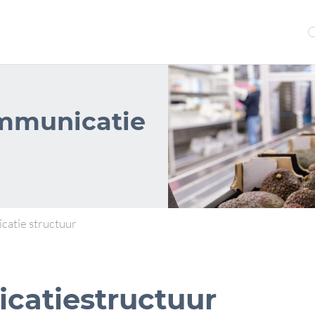
ommunicatie
catie structuur
catiestructuur