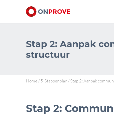
Stap 2: Aanpak c
structuur
Home
/
5-Stappenplan
/
Stap 2: Aanpak communi
Stap 2: Communi