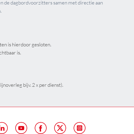
en de dagbordvoorzitters samen met directie aan
.
en is hierdoor gesloten.
htbaar is.
noverleg bijv. 2 x per dienst).