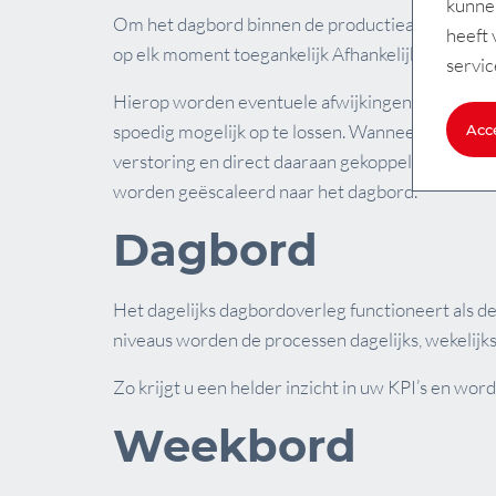
kunne
Om het dagbord binnen de productieafdeling te v
heeft 
op elk moment toegankelijk Afhankelijk van de 
servic
Hierop worden eventuele afwijkingen van de KPI 
spoedig mogelijk op te lossen. Wanneer dit niet 
Acc
verstoring en direct daaraan gekoppelde actiepu
worden geëscaleerd naar het dagbord.
Dagbord
Het dagelijks dagbordoverleg functioneert als d
niveaus worden de processen dagelijks, wekelijks
Zo krijgt u een helder inzicht in uw KPI’s en wo
Weekbord