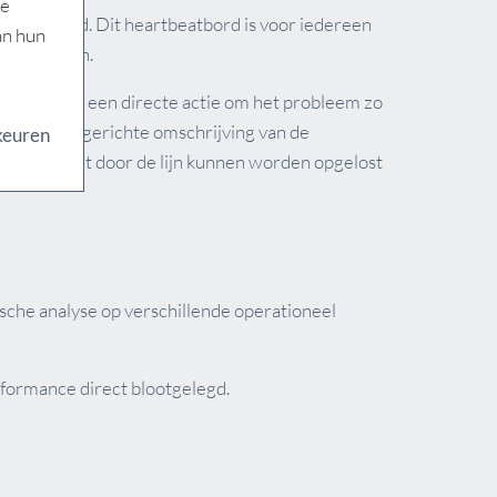
ze
rtbeatbord. Dit heartbeatbord is voor iedereen
an hun
 opgehangen.
oor de lijn een directe actie om het probleem zo
n. Door een gerichte omschrijving van de
keuren
men die niet door de lijn kunnen worden opgelost
sche analyse op verschillende operationeel
erformance direct blootgelegd.