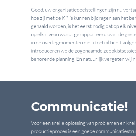
Goed, uw organisatiedoelstellingen zijn nu vertaal
hoe zij met de KPI’s kunnen bijdragen aan het be
gehaald worden, is het eerst nodig dat op elk niv
op elk niveau wordt gerapporteerd over de geste
in de overlegmomenten die u toch al heeft volge
introduceren we de zogenaamde zeepkistsessies, 
behorende planning. En natuurlijk vergeten wij n
Communicatie!
Voor een snelle oplossing van problemen en knel
productieproces is een goede communicatiestruct