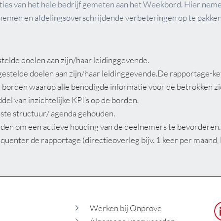
aties van het hele bedrijf gemeten aan het Weekbord. Hier nem
nemen en afdelingsoverschrijdende verbeteringen op te pakken
telde doelen aan zijn/haar leidinggevende.
gestelde doelen aan zijn/haar leidinggevende.De rapportage-ket
 borden waarop alle benodigde informatie voor de betrokken zic
l van inzichtelijke KPI’s op de borden.
ste structuur/ agenda gehouden.
en om een actieve houding van de deelnemers te bevorderen.
uenter de rapportage (directieoverleg bijv. 1 keer per maand, lij
Werken bij Onprove