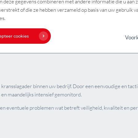
n deze gegevens combineren met andere informatie die u aan 
oorzien van de juiste informatie wordt er gewerkt met een hea
verstrekt of die ze hebben verzameld op basis van uw gebruik v
grootte van uw organisatie worden meerdere heartbeat borden
es.
direct vastgelegd. Zo mogelijk vermeldt de verantwoordelijke v
mogelijk is, wordt het probleem gemeld bij de andere afdelinge
epteer cookies
Voor
nten, wordt een probleem al vanaf de wortel aangepakt. Proble
e kransslagader binnen uw bedrijf. Door een eenvoudige en tacti
 en maandelijks intensief gemonitord.
rden eventuele problemen wat betreft veiligheid, kwaliteit en p