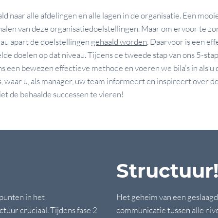
d naar alle afdelingen en alle lagen in de organisatie. Een mooie
halen van deze organisatiedoelstellingen. Maar om ervoor te zo
eau apart de doelstellingen
gehaald worden
. Daarvoor is een ef
lde doelen op dat niveau. Tijdens de tweede stap van ons 5-st
ns een bewezen effectieve methode en voeren we bila’s in als u
waar u, als manager, uw team informeert en inspireert over de
iet de behaalde successen te vieren!
Structuur
punten in het
Het geheim van een geslaagde
uur cruciaal. Tijdens fase 2
communicatie tussen alle ni