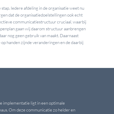
 stap. Iedere afdeling in de organisatie weet nu
rgen dat de organisatiedoelstellingen ook echt
fectieve communicatiestructuur cruciaal, waarbij
appenplan gaan wij daarom structuur aanbrengen
 daar nog geen gebruik van maakt. Daarnaast
 op handen zijnde veranderingen en de daarbij
!
 implementatie ligt in een optimale
veaus. Om deze communicatie zo helder en