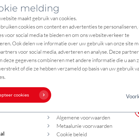
okie melding
rsbericht maandag 17 januari 2022 Twee food productie
perts van Onprove uit Veenendaal zijn gecertificeerd
ebsite maakt gebruik van cookies.
steem integrators voor FANUC Benelux....
ruiken cookies om content en advertenties te personaliseren,
es voor social media te bieden en om ons websiteverkeer te
eren. Ook delen we informatie over uw gebruik van onze site m
ees verder
artners voor social media, adverteren en analyse. Deze partner
n deze gegevens combineren met andere informatie die u aan 
verstrekt of die ze hebben verzameld op basis van uw gebruik v
es.
epteer cookies
Voor
Werken bij Onprove
Algemene voorwaarden
Metaalunie voorwaarden
al
Cookie beleid