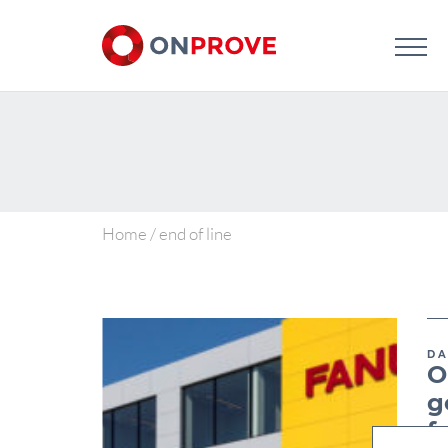
Home
/
end of line
DA
O
g
f