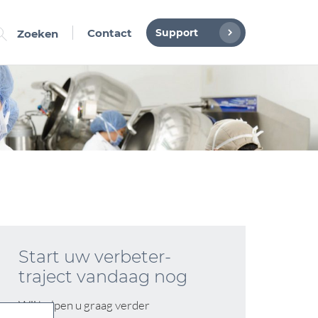
Support
Contact
Zoeken
Start uw verbeter-
traject vandaag nog
Wij helpen u graag verder