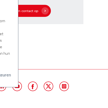
Neem contact op
 om
et
s
ze
an hun
keuren