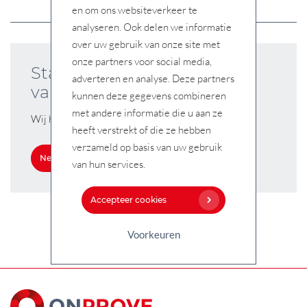
en om ons websiteverkeer te
analyseren. Ook delen we informatie
over uw gebruik van onze site met
onze partners voor social media,
Start uw verbeter-traject
adverteren en analyse. Deze partners
vandaag nog
kunnen deze gegevens combineren
met andere informatie die u aan ze
Wij helpen u graag verder
heeft verstrekt of die ze hebben
verzameld op basis van uw gebruik
Neem contact op
van hun services.
Accepteer cookies
Voorkeuren