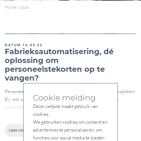
Home
/
plan
DATUM 14.03.22
Fabrieksautomatisering, dé
oplossing om
personeelstekorten op te
vangen?
Personeelsbeschikbaarheid is op dit moment een groot probleem.
Cookie melding
Bij veel producenten in de food industrie kan hierdoor de
Deze website maakt gebruik van
continuïteit en...
cookies.
We gebruiken cookies om content en
advertenties te personaliseren, om
Lees verder
functies voor social media te bieden