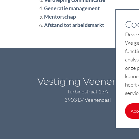
Generatie management
Mentorschap
Co
Afstand tot arbeidsmarkt
Deze w
We geb
functi
analys
onze p
kunne
Vestiging Veenendaal
heeft 
Turbinestraat 13A
servic
3903 LV Veenendaal
Acc