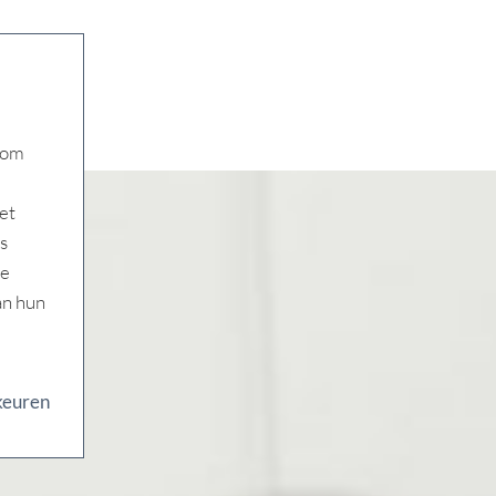
 om
et
s
ze
an hun
keuren