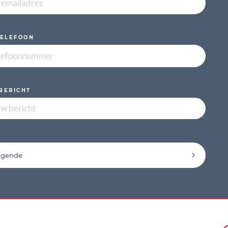
TELEFOON
BERICHT
lgende