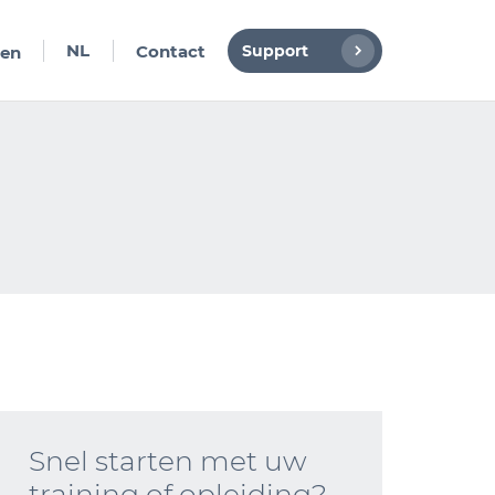
NL
Support
Contact
en
DE
Snel starten met uw
training of opleiding?