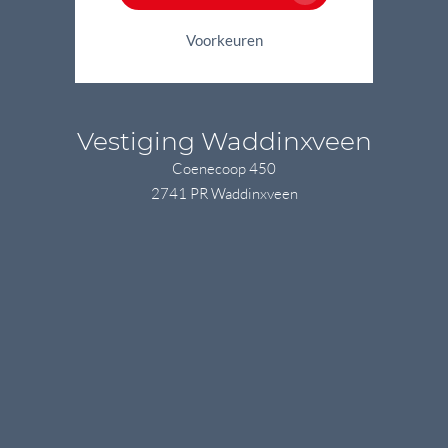
Voorkeuren
Vestiging Waddinxveen
Coenecoop 450
2741 PR Waddinxveen