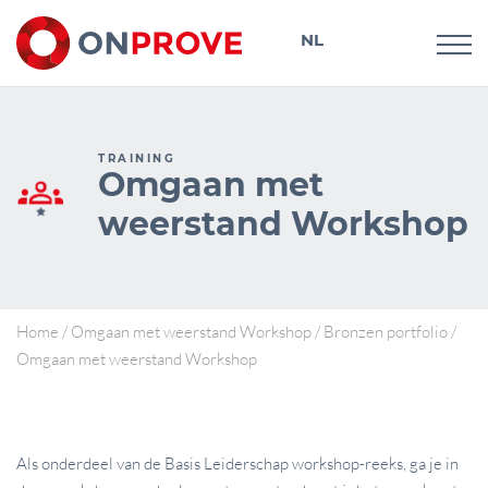
NL
DE
TRAINING
Omgaan met
weerstand Workshop
Home
/
Omgaan met weerstand Workshop
/
Bronzen portfolio
/
Omgaan met weerstand Workshop
Als onderdeel van de Basis Leiderschap workshop-reeks, ga je in