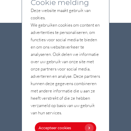
Cookie melding
Deze website maakt gebruik van
cookies.
We gebruiken cookies om content en
advertenties te personaliseren, om
functies voor social media te bieden
en om ons websiteverkeer te
Vestiging Veenendaal
analyseren. Ook delen we informatie
over uw gebruik van onze site met
Turbinestraat 13A
onze partners voor social media,
3903 LV Veenendaal
adverteren en analyse. Deze partners
kunnen deze gegevens combineren
met andere informatie die u aan ze
heeft verstrekt of die ze hebben
verzameld op basis van uw gebruik
van hun services.
Accepteer cookies