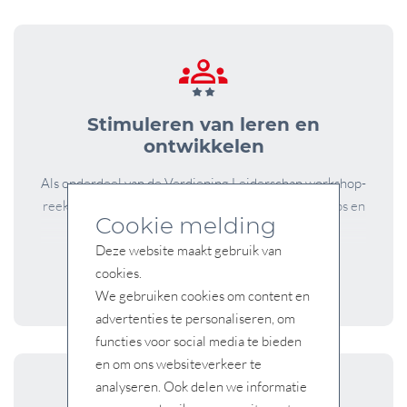
Stimuleren van leren en
ontwikkelen
Als onderdeel van de Verdieping Leiderschap workshop-
reeks, gaan we in deze workshop in op praktische tips en
Cookie melding
vaardigheden die jij...
Deze website maakt gebruik van
cookies.
Lees meer
We gebruiken cookies om content en
advertenties te personaliseren, om
functies voor social media te bieden
en om ons websiteverkeer te
analyseren. Ook delen we informatie