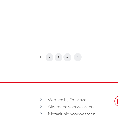
1
2
3
4
>
Werken bij Onprove
Algemene voorwaarden
Metaalunie voorwaarden