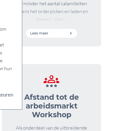
verminder het aantal calamiteiten
tijdens het orderpicken en laden en
lossen! Voor...
 om
Lees meer
et
s
ze
an hun
keuren
Afstand tot de
arbeidsmarkt
Workshop
Als onderdeel van de uitbreidende