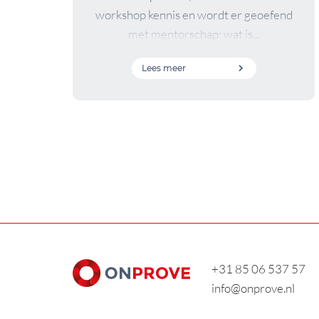
workshop kennis en wordt er geoefend
met mentorschap; wat is...
Lees meer
+31 85 06 537 57
info@onprove.nl