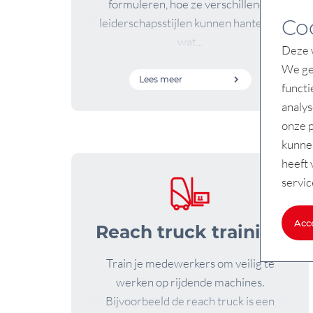
formuleren, hoe ze verschillende
Co
leiderschapsstijlen kunnen hanteren,
wat...
Deze w
We geb
Lees meer
functi
analys
onze p
kunne
heeft 
servic
Acc
Reach truck training
Train je medewerkers om veilig te
werken op rijdende machines.
Bijvoorbeeld de reach truck is een