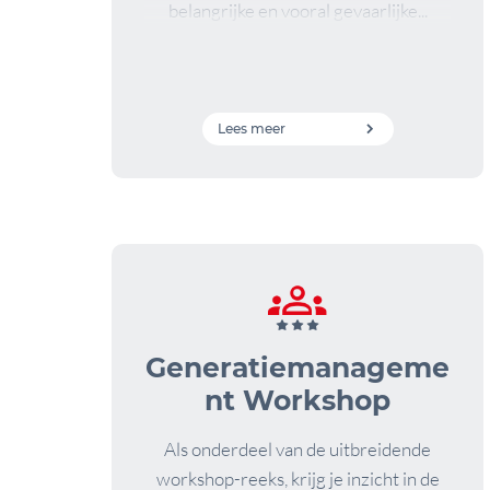
belangrijke en vooral gevaarlijke...
Lees meer
Generatiemanageme
nt Workshop
Als onderdeel van de uitbreidende
workshop-reeks, krijg je inzicht in de